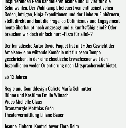
inspirierenden Rede kandidieren Jeanne und Olivier für die
Schulwahlen. Der Wahlkampf, befeuert von enthusiastischen
Reden, Intrigen, Ninja-Expeditionen und der Liebe zu Einhörnern,
stellt direkt und laut die Frage, ob Optimismus und Engagement
heute überhaupt noch angesagt und zukunftsfähig sind? Oder
brauchen wir doch einfach nur: »Pizza für alle!«?
Der kanadische Autor David Paquet hat mit »Das Gewicht der
Ameisen« eine wütende Komödie mit furiosem Tempo
geschrieben, in der eine chaotische Erwachsenenwelt den
Jugendlichen weder Orientierung noch Mitspracherecht bietet.
ab 12 Jahren
Regie und Sounddesign Calixto María Schmutter
Bühne und Kostüme Emilie Wünsch
Video Michelle Claus
Dramaturgie Matthias Grön
Theatervermittlung Liliane Bauer
Jeanne, Einhorn, Kontrolltower Flora Reim