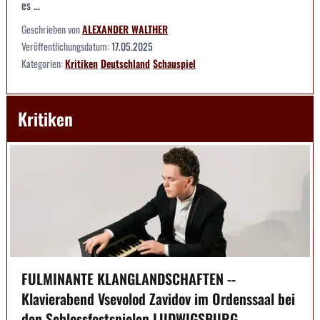
es ...
Geschrieben von
ALEXANDER WALTHER
Veröffentlichungsdatum:
17.05.2025
Kategorien:
Kritiken
Deutschland
Schauspiel
Kritiken
FULMINANTE KLANGLANDSCHAFTEN --
Klavierabend Vsevolod Zavidov im Ordenssaal bei
den Schlossfestspielen LUDWIGSBURG