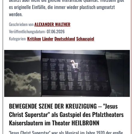
es originelle Einfälle, die immer wieder plastisch umgesetzt
werden.
Geschrieben von
ALEXANDER WALTHER
Veröffentlichungsdatum:
07.06.2026
Kategorien:
Kritiken
Länder
Deutschland
Schauspiel
BEWEGENDE SZENE DER KREUZIGUNG -- "Jesus
Christ Superstar" als Gastspiel des Pfalztheaters
Kaiserslautern im Theater HEILBRONN
"Jesus Christ Superstar" war als Musical im Jahre 1970 der große