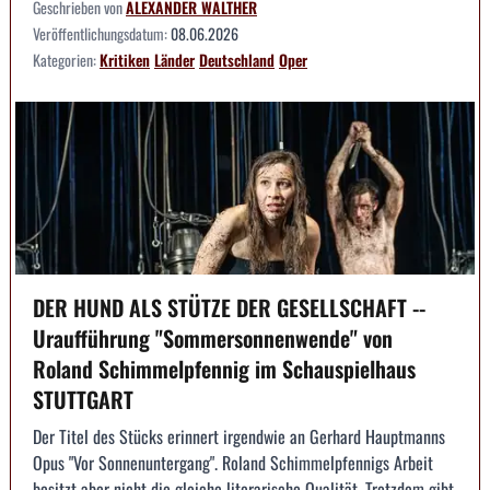
Geschrieben von
ALEXANDER WALTHER
Veröffentlichungsdatum:
08.06.2026
Kategorien:
Kritiken
Länder
Deutschland
Oper
DER HUND ALS STÜTZE DER GESELLSCHAFT --
Uraufführung "Sommersonnenwende" von
Roland Schimmelpfennig im Schauspielhaus
STUTTGART
Der Titel des Stücks erinnert irgendwie an Gerhard Hauptmanns
Opus "Vor Sonnenuntergang". Roland Schimmelpfennigs Arbeit
besitzt aber nicht die gleiche literarische Qualität. Trotzdem gibt