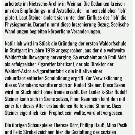
arbeitete im Nietzsche-Archiv in Weimar. Die Gedanken kreisen
um den Empfindungs- und Astralleib, der im menschlichen "Ich"
gipfelt. Laut Steiner ändert sich unter dem Einfluss des "Ich" die
Physiognomie. Darauf nimmt diese Inszenierung Bezug. Seelische
Wandlungen begleiten körperliche Veränderungen.
Natürlich wird im Stück die Gründung der ersten Waldorfschule
in Stuttgart im Jahre 1919 angesprochen, aus der die weltweite
Waldorfschulbewegung hervorging. So erscheint auch Emil Molt
als erfolgreicher Zigarettenfabrikant, der als Direktor der
Waldorf-Astoria-Zigarettenfabrik die Initiative einer
zukunftsorientierten Schulbildung ergriff. Zur Verwirklichung
dieses Vorhabens wandte er sich an Rudolf Steiner. Diese Szene
wird im Stück nicht ohne Ironie erzählt. Der Esoterik-Star Rudolf
Steiner kann sich in Szene setzen, Flinn Naunheim leiht ihm mit
einer für dieses Alter erstaunlichen Reife seine Stimme. Dass
Steiner eigentlich kein Prophet sein wollte, wird oft vergessen.
Die übrigen Schauspieler Therese Dörr, Philipp Hauß, Mina Pecik
und Felix Strobel zeichnen hier die Gestaltung des sozialen