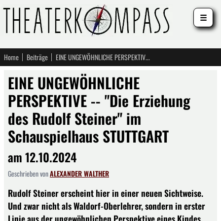
☰
Home
Beiträge
EINE UNGEWÖHNLICHE PERSPEKTIVE -- "Die Erziehung des Rudolf Steiner" im Schauspielhaus STUTTGART
EINE UNGEWÖHNLICHE
PERSPEKTIVE -- "Die Erziehung
des Rudolf Steiner" im
Schauspielhaus STUTTGART
am 12.10.2024
Geschrieben von
ALEXANDER WALTHER
Rudolf Steiner erscheint hier in einer neuen Sichtweise.
Und zwar nicht als Waldorf-Oberlehrer, sondern in erster
Linie aus der ungewöhnlichen Perspektive eines Kindes