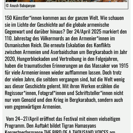
© Anush Babajanyan
150 Künstler*innen kommen aus der ganzen Welt. Wie schauen
sie im Lichte der Geschichte auf die globale armenische
Gegenwart und darüber hinaus? Der 24/April 2025 markiert den
110. Jahrestag des Völkermords an den Armenier*innen im
Osmanischen Reich. Die erneute Eskalation des Konflikts
zwischen Armenien und Aserbaidschan um Bergkarabach im Jahr
2020, Hungerblockaden und Vertreibung in den Folgejahren,
haben die traumatischen Erinnerungen an das Massaker von 1915
für viele Armenier:innen wieder aufflammen lassen. Doch trotz
der vielen Jahre, die seitdem vergangen sind, hat die Welt wenig
aus dieser Geschichte gelernt. Mit ihren Werken erzählen die
Regisseur*innen, Fotograf*innen und Schriftsteller*innen nicht
nur vom Genozid und den Krieg in Bergkarabach, sondern auch
vom gegenwärtigen Armenien.
Vom 24–27/April eröffnet das Festival mit einem vielseitigen
Programm. Den Auftakt bildet Tigran Hamasyans
Konzertperformance THE BIRD OF A THOUSAND VOICES am