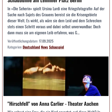
Schaubühne am Lehniner Platz Berlin
In »Die Seherin« spielt Ursina Lardi eine Kriegsfotografin: Auf der
Suche nach Sujets des Grauens bereist sie die Krisengebiete
dieser Welt. Es wirkt, als wäre sie dem Leid und dem Schrecken
stets einen Schritt voraus und dabei selbst unverwundbar. Doch
dann muss sie am eigenen Leib erfahren, was G...
Veröffentlichungsdatum:
17.09.2025
Kategorien:
Deutschland
News
Schauspiel
"Hirschfell" von Anna Carlier - Theater Aachen
Wie schaut eine Frau, die ein Kind erwartet, auf diese Welt? In